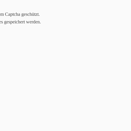
em Captcha geschützt.
es gespeichert werden.
rein
1. Mannschaft
2. Mannschaft
Archiv
Sponso