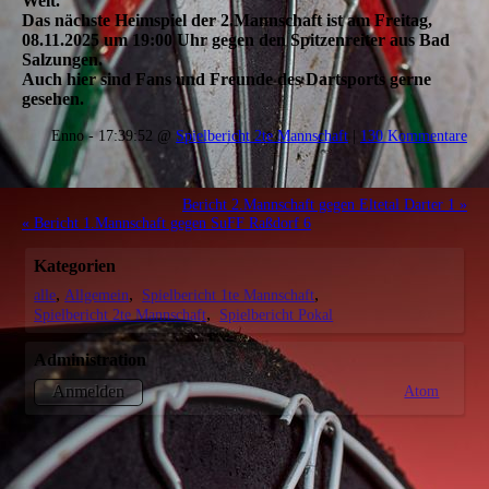
Welt.
Das nächste Heimspiel der 2.Mannschaft ist am Freitag,
08.11.2025 um 19:00 Uhr gegen den Spitzenreiter aus Bad
Salzungen.
Auch hier sind Fans und Freunde des Dartsports gerne
gesehen.
Enno - 17:39:52 @
Spielbericht 2te Mannschaft
|
130 Kommentare
Bericht 2.Mannschaft gegen Eltetal Darter 1 »
« Bericht 1.Mannschaft gegen SuFF Raßdorf 6
Kategorien
alle
Allgemein
Spielbericht 1te Mannschaft
Spielbericht 2te Mannschaft
Spielbericht Pokal
Administration
Atom
Anmelden