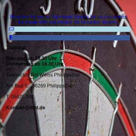
Besuchen Sie uns auf Facebook! Werden Sie ein Fan unserer
Facebook Seite und erhalten Sie besondere Vorteile.
Training:
Dienstag ab 18.30 Uhr
Donnerstag ab 18.30 Uhr
im
Tennisclub Rot Weiss Philippsthal
Am Bad 5, 36269 Philippsthal
T: 06620 341
Kontakt@dfpt.de