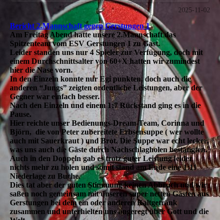
2025-11-02
Bericht 2.Mannschaft gegen Gerstungen 1
Am Freitag Abend hatte unsere 2.Mannschaft das
Spitzenteam vom ESV Gerstungen 1 zu Gast.
Leider standen uns nur 4 Spieler zur Verfügung, doch mit
einem Durchschnittsalter von 60+X hatten wir zumindest
hier die Nase vorn.
In den Einzeln konnte nur Egi punkten, doch auch die
anderen “Jungs” zeigten ordentliche Leistungen, aber der
Gegner war einfach besser.
Nach den Einzeln und einem 1:7 Rückstand ging es in die
Pause.
Hier reichte unser Bedienungs-Dream-Team, Corinna und
Björn, die von Peter zubereitete Erbsensuppe ( wer wollte
auch mit Sauerkraut ) und Brot. Die Suppe war echt lecker,
was uns auch die Gäste durch Nachschlagholen bestätigten.
Auch in den Doppeln gab es trotz guter Leistung leider
nichts mehr zu holen und somit stand am Ende eine 1:11
Niederlage zu Buche.
Dies tat aber der guten Stimmung keinen Abbruch und wir
saßen noch gemeinsam mit unseren super netten Gästen aus
Gerstungen bei dem ein oder anderen Kaltgetränk
zusammen und unterhielten uns angeregt über Gott und die