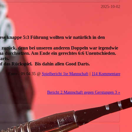
2025-10-02
ese knappe 5:3 Führung wollten wir natürlich in den
h zurück, denn bei unseren anderen Doppeln war irgendwie
cha durchsetzen. Am Ende ein gerechtes 6:6 Unentschieden.
arts.
f das Rückspiel. Bis dahin allen Good Darts.
Enno - 09:04:35 @
Spielbericht 1te Mannschaft
|
114 Kommentare
Bericht 2.Mannschaft gegen Gerstungen 3 »