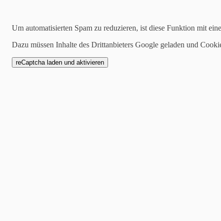
Suchen
Um automatisierten Spam zu reduzieren, ist diese Funktion mit ein
Dazu müssen Inhalte des Drittanbieters Google geladen und Cooki
2026-03-20
Bericht 2.Mannschaft g
Unsere 2.Mannschaft muss
in Gerstungen bei deren 1
Am Ende mussten wir zwar
einstecken, aber die Jungs
verkauft.