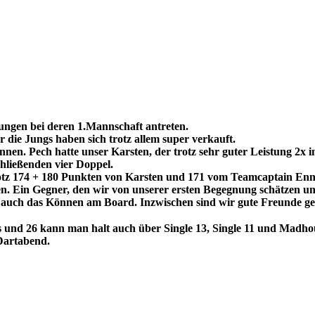
ungen bei deren 1.Mannschaft antreten.
die Jungs haben sich trotz allem super verkauft.
n. Pech hatte unser Karsten, der trotz sehr guter Leistung 2x i
hließenden vier Doppel.
trotz 174 + 180 Punkten von Karsten und 171 vom Teamcaptain Enn
n. Ein Gegner, den wir von unserer ersten Begegnung schätzen un
als auch das Können am Board. Inzwischen sind wir gute Freunde 
ngs und 26 kann man halt auch über Single 13, Single 11 und Madh
Dartabend.