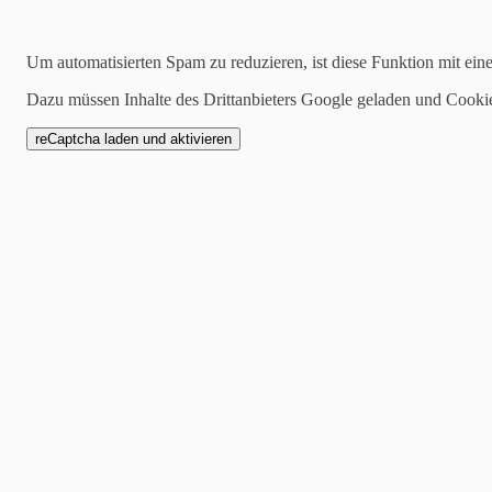
Suchen
Um automatisierten Spam zu reduzieren, ist diese Funktion mit ein
Dazu müssen Inhalte des Drittanbieters Google geladen und Cooki
2025-02-25
Bericht 2.Mannschaft 
Am Sonntag machte sich u
Weg nach Bad Salzungen, 
1.Mannschaft vom Dart Se
Auswärtsspiel zu bestreit
Unser Gegner hat bisher er