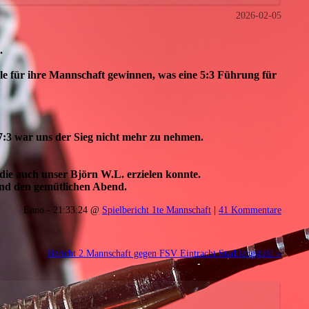
2026-02-05
.
ele für ihre Mannschaft gewinnen, was eine 5:3 Führung für
7:3 war uns der Sieg nicht mehr zu nehmen.
die auch unser Björn W.L. erzielen konnte.
und den gemütlichen Abend.
Enno - 21:33:24 @
Spielbericht 1te Mannschaft
|
41 Kommentare
Bericht 2.Mannschaft gegen FSV Eintracht Stadtlengsfeld »